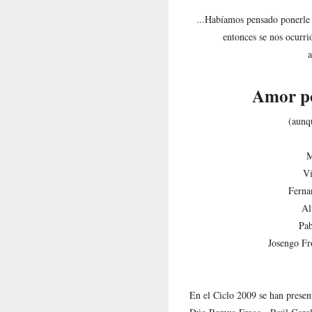
...Habíamos pensado ponerle
entonces se nos ocurr
a
Amor po
(aunq
M
Ví
Ferna
Al
Pab
Josengo Fro
En el Ciclo 2009 se han present