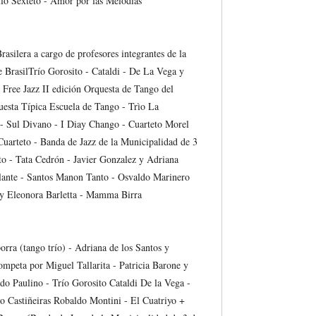
lo Sexteto - Amor por las Melodías
silera a cargo de profesores integrantes de la
 BrasilTrío Gorosito - Cataldi - De La Vega y
e Free Jazz II edición Orquesta de Tango del
esta Típica Escuela de Tango - Trìo La
- Sul Divano - I Diay Chango - Cuarteto Morel
uarteto - Banda de Jazz de la Municipalidad de 3
to - Tata Cedrón - Javier Gonzalez y Adriana
lante - Santos Manon Tanto - Osvaldo Marinero
 y Eleonora Barletta - Mamma Birra
orra (tango trío) - Adriana de los Santos y
mpeta por Miguel Tallarita - Patricia Barone y
do Paulino - Trío Gorosito Cataldi De la Vega -
o Castiñeiras Robaldo Montini - El Cuatriyo +