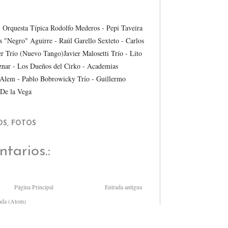
 - Orquesta Típica Rodolfo Mederos - Pepi Taveira
s "Negro" Aguirre - Raúl Garello Sexteto - Carlos
r Trío (Nuevo Tango)Javier Malosetti Trío - Lito
nar - Los Dueños del Cirko - Academias
 Alem - Pablo Bobrowicky Trío - Guillermo
-De la Vega
OS
,
FOTOS
tarios.:
Página Principal
Entrada antigua
rada (Atom)