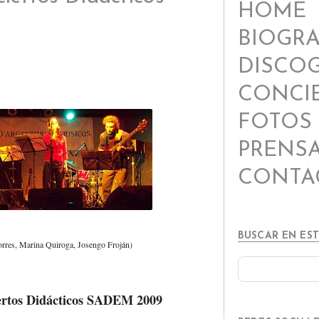
HOME
BIOGRA
DISCOG
CONCI
FOTOS
PRENS
CONTA
BUSCAR EN ES
orres, Marina Quiroga, Josengo Froján)
ertos Didácticos SADEM 2009