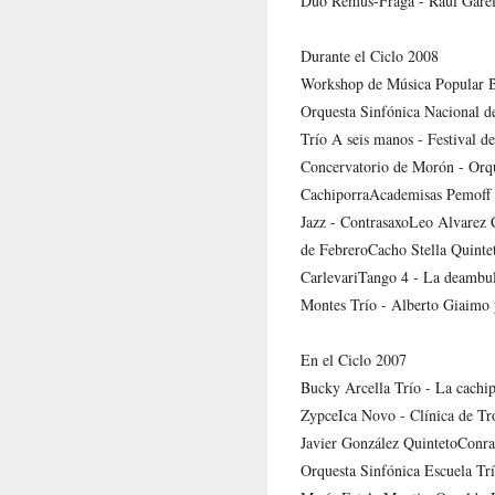
Dúo Remus-Fraga - Raúl Garel
Durante el Ciclo 2008
Workshop de Música Popular Bra
Orquesta Sinfónica Nacional de
Trío A seis manos - Festival d
Concervatorio de Morón - Orqu
CachiporraAcademisas Pemoff 
Jazz - ContrasaxoLeo Alvarez C
de FebreroCacho Stella Quinte
CarlevariTango 4 - La deambu
Montes Trío - Alberto Giaimo
En el Ciclo 2007
Bucky Arcella Trío - La cachip
ZypceIca Novo - Clínica de Tro
Javier González QuintetoConra
Orquesta Sinfónica Escuela Trí