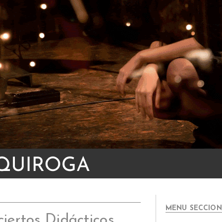
MENU SECCION
iertos Didácticos