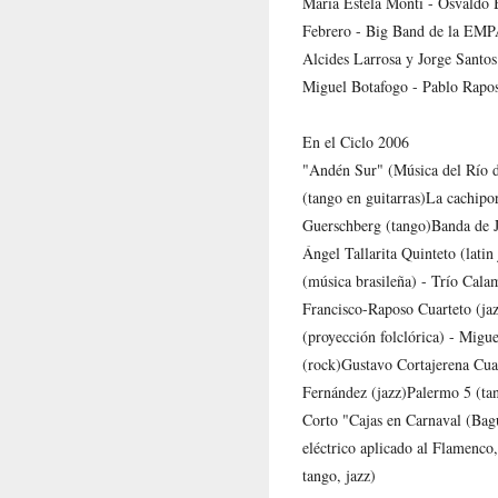
María Estela Monti - Osvaldo 
Febrero - Big Band de la EMPA 
Alcides Larrosa y Jorge Santos
Miguel Botafogo - Pablo Rapo
En el Ciclo 2006
"Andén Sur" (Música del Río de
(tango en guitarras)La cachipo
Guerschberg (tango)Banda de J
Ángel Tallarita Quinteto (lati
(música brasileña) - Trío Cala
Francisco-Raposo Cuarteto (ja
(proyección folclórica) - Migue
(rock)Gustavo Cortajerena Cuar
Fernández (jazz)Palermo 5 (tan
Corto "Cajas en Carnaval (Bagu
eléctrico aplicado al Flamenco
tango, jazz)