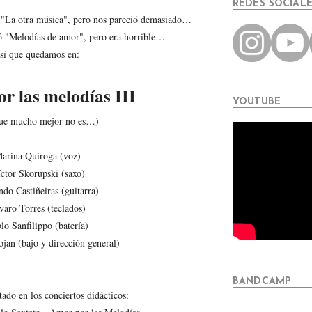
REDES SOCIAL
 "La otra música", pero nos pareció demasiado…
ió "Melodías de amor", pero era horrible…
sí que quedamos en:
r las melodías III
YOUTUBE
ue mucho mejor no es…)
arina Quiroga (voz)
ctor Skorupski (saxo)
ndo Castiñeiras (guitarra)
varo Torres (teclados)
lo Sanfilippo (batería)
jan (bajo y dirección general)
_____________
BANDCAMP
ado en los conciertos didácticos: