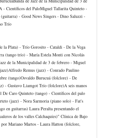
BurucuáBanda de Jazz de la Municipalidad de 3 de
- Científicos del PaloMiguel Tallarita Quinteto -
 (guitarra) - Good News Singers - Dino Saluzzi -
so Trío
 la Plata) - Trío Gorosito - Cataldi - De la Vega
rra (tango trío) - María Estela Monti con Nicolás
azz de la Municipalidad de 3 de febrero - Miguel
n jazz)Alfredo Remus (jazz) - Conrado Paulino
mbre (tango)Osvaldo Burucuá (folclore) - De
zz) - Gustavo Liamgot Trío (folclore)A seis manos
l De Caro Quinteto (tango) - Científicos del palo
teto (jazz) - Nora Sarmoria (piano solo) - Fat's
go en guitarras) Laura Peralta presentando el
aleros de los valles Calchaquíes)" Clínica de Bajo
, por Mariano Martos - Laura Hatton (folclore,